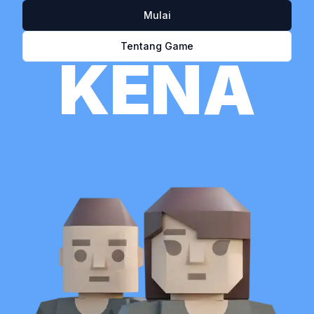
Mulai
SEMUA BISA
Tentang Game
KENA